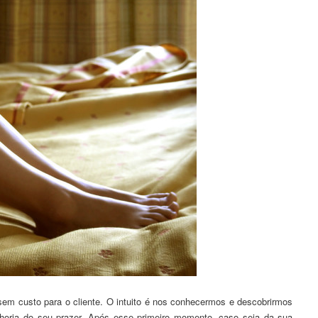
sem custo para o cliente. O intuito é nos conhecermos e descobrirmos
oria do seu prazer. Após esse primeiro momento, caso seja da sua