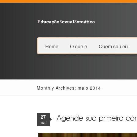
Home
O que é
Quem sou eu
Monthly Archives: maio 2014
27
mai